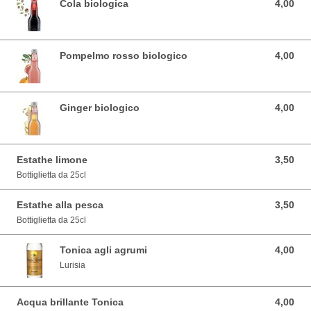
Cola biologica
4,00
4,00 EUR
Pompelmo rosso biologico
4,00
4,00 EUR
Ginger biologico
4,00
4,00 EUR
Estathe limone
3,50
3,50 EUR
Bottiglietta da 25cl
Estathe alla pesca
3,50
3,50 EUR
Bottiglietta da 25cl
Tonica agli agrumi
4,00
4,00 EUR
Lurisia
Acqua brillante Tonica
4,00
4,00 EUR