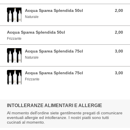
Acqua Sparea Splendida 50cl
2,00
2,00 EUR
Naturale
Acqua Sparea Splendida 50cl
2,00
2,00 EUR
Frizzante
Acqua Sparea Splendida 75cl
3,00
3,00 EUR
Naturale
Acqua Sparea Splendida 75cl
3,00
3,00 EUR
Frizzante
INTOLLERANZE ALIMENTARI E ALLERGIE
Al momento dell'ordine siete gentilmente pregati di comunicare
eventuali allergie ed intolleranze. I nostri piatti sono tutti
cucinati al momento.