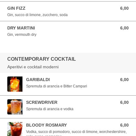
GIN FIZZ
6,00
6,00 EUR
Gin, succo di limone, zucchero, soda
DRY MARTINI
6,00
6,00 EUR
Gin, vermouth dry
CONTEMPORARY COCKTAIL
Aperitivi e cocktail moderni
GARIBALDI
6,00
6,00 EUR
Spremuta di arancia e Bitter Campari
SCREWDRIVER
6,00
6,00 EUR
Spremuta di arancia e vodka
BLOODY ROSMARY
6,00
6,00 EUR
Vodka, succo di pomodoro, succo di limone, worchestershire,