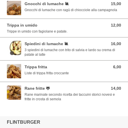
Gnocchi di lumache 🐌
15,00
15,00 EUR
Gnocchi di lumache con ragù di chiocciole alla campagnola
Trippa in umido
12,00
12,00 EUR
Trippe in umido con fagiolane e patate.
Spiedini di lumache 🐌
16,00
16,00 EUR
3 spiedini di lumache con trito di salvia e lardo su crema di
patate al latte
Trippa fritta
6,00
6,00 EUR
Liste di trippa fritta croccante
Rane fritte 🐸
14,00
14,00 EUR
Rane marinate secondo ricetta dei taccuini storici novesi e
fritte in crosta di semola
FLINTBURGER