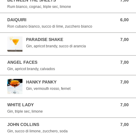
BETWEEN THE SHEETS
7,00
7,00 EUR
Rum bianco, cognac, triple sec, limone
DAIQUIRI
6,00
6,00 EUR
Ron cubano bianco, succo di lime, zucchero bianco
PARADISE SHAKE
7,00
7,00 EUR
Gin, apricot brandy, succo di arancia
ANGEL FACES
7,00
7,00 EUR
Gin, apricot brandy, calvados
HANKY PANKY
7,00
7,00 EUR
Gin, vermouth rosso, fernet
WHITE LADY
7,00
7,00 EUR
Gin, triple sec, limone
JOHN COLLINS
7,00
7,00 EUR
Gin, succo di limone, zucchero, soda