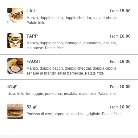
LAU
15,00
From 15,00 EUR
From
Manzo, doppio bacon, doppio cheddar, salsa barbecue.
Patate fritte
TAPP
16,00
From 16,00 EUR
From
Manzo, doppio bacon, formaggio, pomodoro, insalata,
maionese. Patate fritte
FAUST
16,00
From 16,00 EUR
From
Manzo, doppio bacon, doppio cheddar, doppia cipolla,
senape al brandy, salsa barbecue. Patate fritte
51🌿
10,00
From 10,00 EUR
From
Uovo fritto, formaggio, pomodoro, insalata, maionese. Patate fritte
53 🌿
10,00
From 10,00 EUR
From
Panissa di ceci, peperoni, zucchine grigliate. Patate fritte