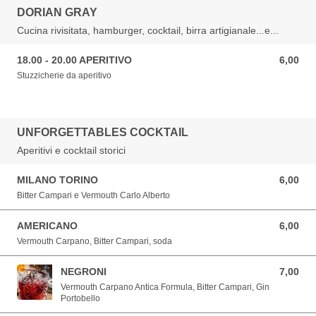
DORIAN GRAY
Cucina rivisitata, hamburger, cocktail, birra artigianale...e...
18.00 - 20.00 APERITIVO
6,00
6,00 EUR
Stuzzicherie da aperitivo
UNFORGETTABLES COCKTAIL
Aperitivi e cocktail storici
MILANO TORINO
6,00
6,00 EUR
Bitter Campari e Vermouth Carlo Alberto
AMERICANO
6,00
6,00 EUR
Vermouth Carpano, Bitter Campari, soda
NEGRONI
7,00
7,00 EUR
Vermouth Carpano Antica Formula, Bitter Campari, Gin
Portobello