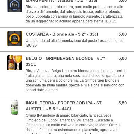
MARGHERITA - WEISSE - 5.2° - 33cl
5,00
5,00 EUR
Birra dal colore dorato chiaro, puro malto prodotta con malto
d’orzo e di frumento, dal retrogusto fresco, pulito e rotondo,
poco luppolata con aroma di luppolo assente, caratterizzata
da un leggero taglio acidulo appena persistente. IBU 15
COSTANZA - Blonde ale - 5.2° - 33cl
5,00
5,00 EUR
Una bionda ad alta fermentazione dal gusto fresco e intenso.
IBU 25
BELGIO - GRIMBERGEN BLONDE - 6.7° -
5,00
5,00 EUR
33CL
Birra d'Abbazia Belga.Una birra bionda morbida, con aromi di
frutta gialla matura, una nota speziata di chiodi di garofano e
una schiuma densa color crema. La Grimbergen Blonde è
dominata da frutta matura, spezie e miele che si fondono con
sapori dolci e amari
INGHILTERRA - PROPER JOB IPA - ST.
5,50
5,50 EUR
AUSTELL - 5.5 ° - 44CL
Ottima IPA inglese di amaro bilanciato. la ricetta vede
l’impiego dei luppoli americani Willamette, Cascade a
Chinook uniti a malto coltivato in cornovaglia Maris Otter. Il
risultato è una birra estremamente piacevole, agrumata e