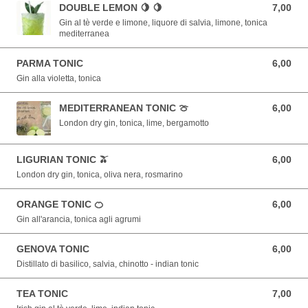
DOUBLE LEMON 🍋 🍋
7,00
7,00 EUR
Gin al tè verde e limone, liquore di salvia, limone, tonica
mediterranea
PARMA TONIC
6,00
6,00 EUR
Gin alla violetta, tonica
MEDITERRANEAN TONIC 🍈
6,00
6,00 EUR
London dry gin, tonica, lime, bergamotto
LIGURIAN TONIC 🫒
6,00
6,00 EUR
London dry gin, tonica, oliva nera, rosmarino
ORANGE TONIC 🍊
6,00
6,00 EUR
Gin all'arancia, tonica agli agrumi
GENOVA TONIC
6,00
6,00 EUR
Distillato di basilico, salvia, chinotto - indian tonic
TEA TONIC
7,00
7,00 EUR