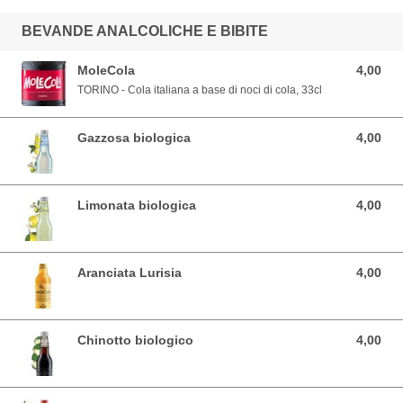
BEVANDE ANALCOLICHE E BIBITE
MoleCola
4,00
4,00 EUR
TORINO - Cola italiana a base di noci di cola, 33cl
Gazzosa biologica
4,00
4,00 EUR
Limonata biologica
4,00
4,00 EUR
Aranciata Lurisia
4,00
4,00 EUR
Chinotto biologico
4,00
4,00 EUR