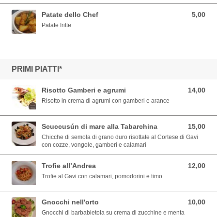
Patate dello Chef
5,00
5,00 EUR
Patate fritte
PRIMI PIATTI*
Risotto Gamberi e agrumi
14,00
14,00 EUR
Risotto in crema di agrumi con gamberi e arance
Scuccusún di mare alla Tabarchina
15,00
15,00 EUR
Chicche di semola di grano duro risottate al Cortese di Gavi
con cozze, vongole, gamberi e calamari
Trofie all’Andrea
12,00
12,00 EUR
Trofie al Gavi con calamari, pomodorini e timo
Gnocchi nell'orto
10,00
10,00 EUR
Gnocchi di barbabietola su crema di zucchine e menta