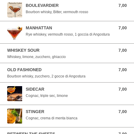
BOULEVARDIER
7,00
7,00 EUR
Bourbon whisky, Bitter, vermouth rosso
MANHATTAN
7,00
7,00 EUR
Rye whiskey, vermouth rosso, 1 goccia di Angostura
WHISKEY SOUR
7,00
7,00 EUR
Whiskey, limone, zucchero, ghiaccio
OLD FASHIONED
7,00
7,00 EUR
Bourbon whisky, zucchero, 2 gocce di Angostura
SIDECAR
7,00
7,00 EUR
Cognac, triple sec, limone
STINGER
7,00
7,00 EUR
Cognac, crema di menta bianca