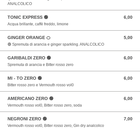
ANALCOLICO
TONIC EXPRESS 🟢
6,00
6,00 EUR
Acqua brillante, caffè freddo, limone
GINGER ORANGE 🍊
5,00
5,00 EUR
🟢 Spremuta di arancia e ginger sparkling. ANALCOLICO
GARIBALDI ZERO 🟢
6,00
6,00 EUR
Spremuta di arancia e Bitter rosso zero
MI - TO ZERO 🟢
6,00
6,00 EUR
Bitter rosso zero e Vermouth rosso vol0
AMERICANO ZERO 🟢
6,00
6,00 EUR
Vermouth rosso vol0, Bitter rosso zero, soda
NEGRONI ZERO 🟢
7,00
7,00 EUR
Vermouth rosso vol0, Bitter rosso zero, Gin dry analcolico