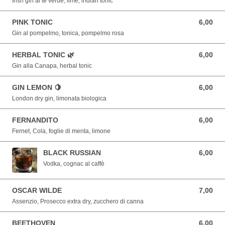
Irish gin al tè verde, lime, indian tonic
PINK TONIC
6,00
6,00 EUR
Gin al pompelmo, tonica, pompelmo rosa
HERBAL TONIC 🌿
6,00
6,00 EUR
Gin alla Canapa, herbal tonic
GIN LEMON 🍋
6,00
6,00 EUR
London dry gin, limonata biologica
FERNANDITO
6,00
6,00 EUR
Fernet, Cola, foglie di menta, limone
BLACK RUSSIAN
6,00
6,00 EUR
Vodka, cognac al caffè
OSCAR WILDE
7,00
7,00 EUR
Assenzio, Prosecco extra dry, zucchero di canna
BEETHOVEN
6,00
6,00 EUR