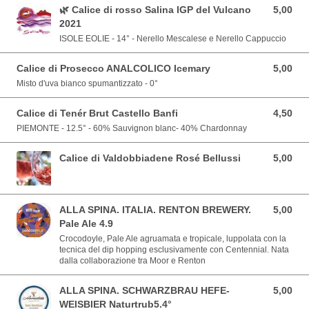
🌿 Calice di rosso Salina IGP del Vulcano
5,00
5,00 EUR
2021
ISOLE EOLIE - 14° - Nerello Mescalese e Nerello Cappuccio
Calice di Prosecco ANALCOLICO Icemary
5,00
5,00 EUR
Misto d'uva bianco spumantizzato - 0°
Calice di Tenér Brut Castello Banfi
4,50
4,50 EUR
PIEMONTE - 12.5° - 60% Sauvignon blanc- 40% Chardonnay
Calice di Valdobbiadene Rosé Bellussi
5,00
5,00 EUR
ALLA SPINA. ITALIA. RENTON BREWERY.
5,00
5,00 EUR
Pale Ale 4.9
Crocodoyle, Pale Ale agruamata e tropicale, luppolata con la
tecnica del dip hopping esclusivamente con Centennial. Nata
dalla collaborazione tra Moor e Renton
ALLA SPINA. SCHWARZBRAU HEFE-
5,00
5,00 EUR
WEISBIER Naturtrub5.4°