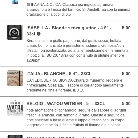
🟢 IPA ANALCOLICA. Classica ipa inglese agrumata,
amarognola e fresca del birrificio ST.Austell, ma con la minima
gradazione di alcool di 0.5
ISABELLA - Blonde senza glutine - 4.9° -
5,00
5,00 EUR
33cl 🟡
Birra dal colore giallo paglierino, dal gusto secco, fruttata,
amaro ben bilanciato e persistente, schiuma cremosa.Non
filtrata, non pastorizzata, ad alta fermentazione e rifermentata
in bottiglia. IBU 20. *Birra con contenuto di glutine inferiore
a20ppm.
ITALIA - BLANCHE - 5.4° - 33CL
5,00
5,00 EUR
CANEDIGUERRA. BIONDA Chiara di frumento, leggera e
rinfrescante. Speziata, il sapore di coriandolo mediamente
presente nel finale floreale. IBU 18
BELGIO - WATOU WITBIER - 5° - 33CL
5,00
5,00 EUR
note aromatiche di coriandolo, seguite dal sapore di agrumi
freschi e arancia, con sentori di grano. Questo è seguito da
note speziate a base di erbe e luppolo fresco con un corpo
leggermente acido. Il finale fruttato di limone e albicocca