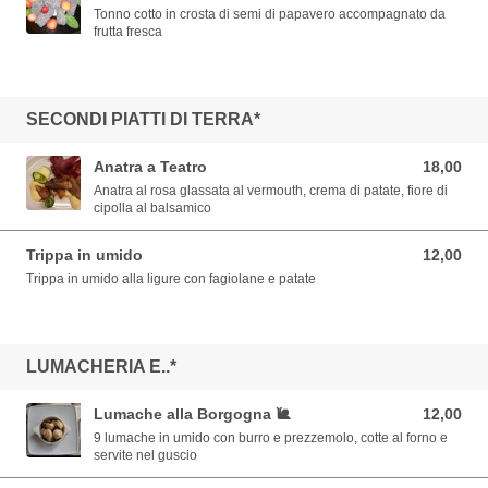
Tonno cotto in crosta di semi di papavero accompagnato da
frutta fresca
SECONDI PIATTI DI TERRA*
Anatra a Teatro
18,00
18,00 EUR
Anatra al rosa glassata al vermouth, crema di patate, fiore di
cipolla al balsamico
Trippa in umido
12,00
12,00 EUR
Trippa in umido alla ligure con fagiolane e patate
LUMACHERIA E..*
Lumache alla Borgogna 🐌
12,00
12,00 EUR
9 lumache in umido con burro e prezzemolo, cotte al forno e
servite nel guscio