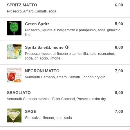
SPRITZ MATTO
6,00
6,00 EUR
Prosecco, Amaro Camatti, soda
Green Spritz
5,00
5,00 EUR
Prosecco, liquore al bergamotto e pompelmo, soda, ghiaccio,
lime
Spritz Sale&Limone 🍋
6,00
6,00 EUR
Prosecco, liquore al limone e camomilla, sale, rosmarino,
soda, ghiaccio, limone
NEGRONI MATTO
7,00
7,00 EUR
Vermouth Carpano, amaro Camatti, London dry gin
SBAGLIATO
6,00
6,00 EUR
Vermouth Carpano classico, Bitter Campari, Prosecco extra dry
SAGE
7,00
7,00 EUR
Gin, salvia, limone, lime, soda