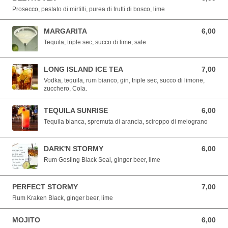
Prosecco, pestato di mirtilli, purea di frutti di bosco, lime
MARGARITA
6,00
6,00 EUR
Tequila, triple sec, succo di lime, sale
LONG ISLAND ICE TEA
7,00
7,00 EUR
Vodka, tequila, rum bianco, gin, triple sec, succo di limone,
zucchero, Cola.
TEQUILA SUNRISE
6,00
6,00 EUR
Tequila bianca, spremuta di arancia, sciroppo di melograno
DARK'N STORMY
6,00
6,00 EUR
Rum Gosling Black Seal, ginger beer, lime
PERFECT STORMY
7,00
7,00 EUR
Rum Kraken Black, ginger beer, lime
MOJITO
6,00
6,00 EUR