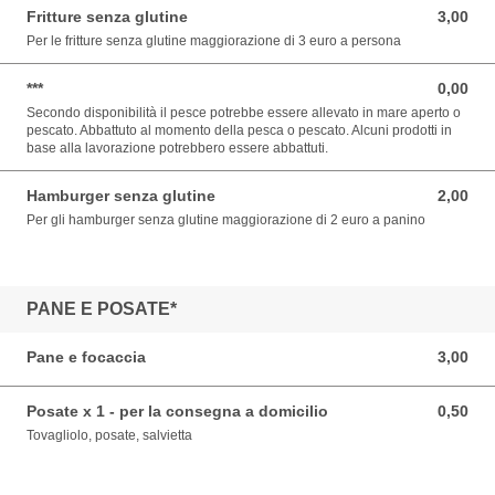
Fritture senza glutine
3,00
3,00 EUR
Per le fritture senza glutine maggiorazione di 3 euro a persona
***
0,00
0,00 EUR
Secondo disponibilità il pesce potrebbe essere allevato in mare aperto o
pescato. Abbattuto al momento della pesca o pescato. Alcuni prodotti in
base alla lavorazione potrebbero essere abbattuti.
Hamburger senza glutine
2,00
2,00 EUR
Per gli hamburger senza glutine maggiorazione di 2 euro a panino
PANE E POSATE*
Pane e focaccia
3,00
3,00 EUR
Posate x 1 - per la consegna a domicilio
0,50
0,50 EUR
Tovagliolo, posate, salvietta