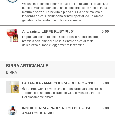
Weisse morbida ed elegante, dal profilo fruttato e floreale. Dal
punto di vista sensoriale al naso sono intense le note di frutta
matura e spezie. La bevuta è piena e sulla base maltata a
tendenza dolce si sviluppano sentori speziati ed un amaro
gentile che la rendono equilibrata e fresca
Alla spina. LEFFE RUBY 🌹. 5°
5,00
5,00 EUR
La più particolare di Leffe. Colore rosso rubino limpido,
brassata con lamponi e rose. Sentore dolce di frutta,
delicatezza di rose e leggermente frizzantina
BIRRA ARTIGIANALE
BIRRA
PARANOIA - ANALCOLICA - BELGIO - 33CL
5,00
5,00 EUR
🟢 dal Brouwerij Huyghe una bionda luppolata analcolica.
Torbida, con aggiunta di luppolo Citra e Mosaic a freddo.
Deliziosamente amara
INGHILTERRA - PROPER JOB BLU - IPA
6,00
6,00 EUR
ANALCOLICA 50CL