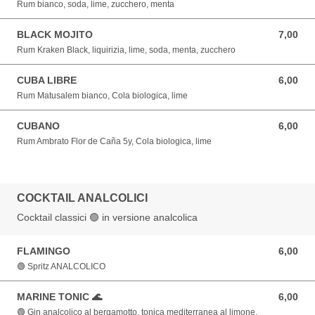
Rum bianco, soda, lime, zucchero, menta
BLACK MOJITO
7,00
7,00 EUR
Rum Kraken Black, liquirizia, lime, soda, menta, zucchero
CUBA LIBRE
6,00
6,00 EUR
Rum Matusalem bianco, Cola biologica, lime
CUBANO
6,00
6,00 EUR
Rum Ambrato Flor de Caña 5y, Cola biologica, lime
COCKTAIL ANALCOLICI
Cocktail classici 🟢 in versione analcolica
FLAMINGO
6,00
6,00 EUR
🟢 Spritz ANALCOLICO
MARINE TONIC 🌊
6,00
6,00 EUR
🟢 Gin analcolico al bergamotto, tonica mediterranea al limone.