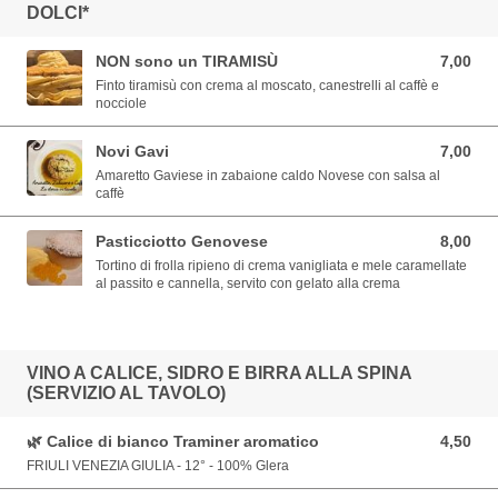
DOLCI*
NON sono un TIRAMISÙ
7,00
7,00 EUR
Finto tiramisù con crema al moscato, canestrelli al caffè e
nocciole
Novi Gavi
7,00
7,00 EUR
Amaretto Gaviese in zabaione caldo Novese con salsa al
caffè
Pasticciotto Genovese
8,00
8,00 EUR
Tortino di frolla ripieno di crema vanigliata e mele caramellate
al passito e cannella, servito con gelato alla crema
VINO A CALICE, SIDRO E BIRRA ALLA SPINA
(SERVIZIO AL TAVOLO)
🌿 Calice di bianco Traminer aromatico
4,50
4,50 EUR
FRIULI VENEZIA GIULIA - 12° - 100% Glera