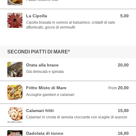
La Cipolla
5,00
5,00 EUR
Cipolla brasata in osmosi al balsamico, cristalli di sale
affumicato, gocce di vermouth
SECONDI PIATTI DI MARE*
Orata alla brace
20,00
20,00 EUR
Già deliscata e spinata
Fritto Misto di Mare
20,00
From 20,00 EUR
From
Acciughe gamberi e calamari
Calamari fritti
15,00
15,00 EUR
Calamari in crosta di semola croccante con scaglie di arancio
Dadolata di tonno
16,00
16,00 EUR