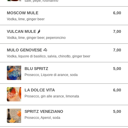
sale, pepe, rosmarino
MOSCOW MULE
6,00
6,00 EUR
Vodka, lime, ginger beer
VULCAN MULE 🌶
7,00
7,00 EUR
Vodka, lime, ginger beer, peperoncino
MULO GENOVESE 🐴
7,00
7,00 EUR
Vodka, liquore di basilico, salvia, chinotto, ginger beer
BLU SPRITZ
5,00
5,00 EUR
Prosecco, Liquore di arance, soda
LA DOLCE VITA
6,00
6,00 EUR
Prosecco, gin alle arance, limonata
SPRITZ VENEZIANO
5,00
5,00 EUR
Prosecco, Aperol, soda