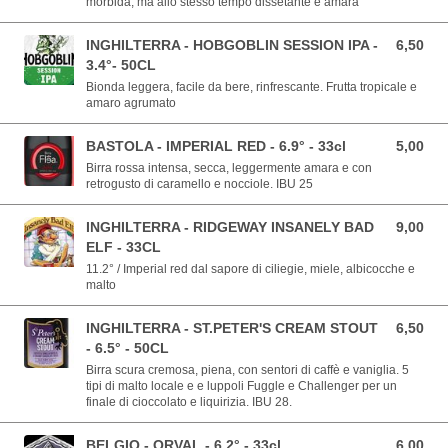
morbida, ma allo stesso tempo dissetante e amara
INGHILTERRA - HOBGOBLIN SESSION IPA -
6,50
6,50 EUR
3.4°- 50CL
Bionda leggera, facile da bere, rinfrescante. Frutta tropicale e
amaro agrumato
BASTOLA - IMPERIAL RED - 6.9° - 33cl
5,00
5,00 EUR
Birra rossa intensa, secca, leggermente amara e con
retrogusto di caramello e nocciole. IBU 25
INGHILTERRA - RIDGEWAY INSANELY BAD
9,00
9,00 EUR
ELF - 33CL
11.2° / Imperial red dal sapore di ciliegie, miele, albicocche e
malto
INGHILTERRA - ST.PETER'S CREAM STOUT
6,50
6,50 EUR
- 6.5° - 50CL
Birra scura cremosa, piena, con sentori di caffè e vaniglia. 5
tipi di malto locale e e luppoli Fuggle e Challenger per un
finale di cioccolato e liquirizia. IBU 28.
BELGIO - ORVAL - 6.2° - 33cl
6,00
6,00 EUR