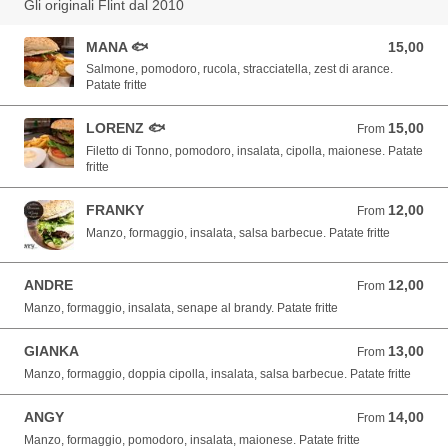
Gli originali Flint dal 2010
MANA 🐟
15,00
15,00 EUR
Salmone, pomodoro, rucola, stracciatella, zest di arance.
Patate fritte
LORENZ 🐟
15,00
From 15,00 EUR
From
Filetto di Tonno, pomodoro, insalata, cipolla, maionese. Patate
fritte
FRANKY
12,00
From 12,00 EUR
From
Manzo, formaggio, insalata, salsa barbecue. Patate fritte
ANDRE
12,00
From 12,00 EUR
From
Manzo, formaggio, insalata, senape al brandy. Patate fritte
GIANKA
13,00
From 13,00 EUR
From
Manzo, formaggio, doppia cipolla, insalata, salsa barbecue. Patate fritte
ANGY
14,00
From 14,00 EUR
From
Manzo, formaggio, pomodoro, insalata, maionese. Patate fritte