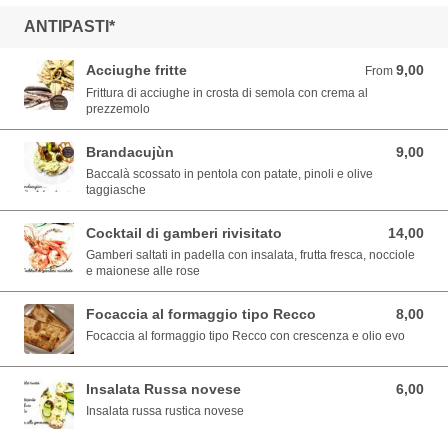
ANTIPASTI*
Acciughe fritte
9,00
From 9,00 EUR
From
Frittura di acciughe in crosta di semola con crema al
prezzemolo
Brandacujùn
9,00
9,00 EUR
Baccalà scossato in pentola con patate, pinoli e olive
taggiasche
Cocktail di gamberi rivisitato
14,00
14,00 EUR
Gamberi saltati in padella con insalata, frutta fresca, nocciole
e maionese alle rose
Focaccia al formaggio tipo Recco
8,00
8,00 EUR
Focaccia al formaggio tipo Recco con crescenza e olio evo
Insalata Russa novese
6,00
6,00 EUR
Insalata russa rustica novese