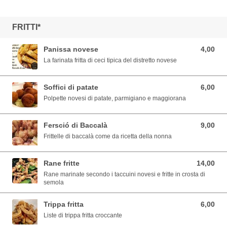
FRITTI*
Panissa novese
4,00
4,00 EUR
La farinata fritta di ceci tipica del distretto novese
Soffici di patate
6,00
6,00 EUR
Polpette novesi di patate, parmigiano e maggiorana
Fersció di Baccalà
9,00
9,00 EUR
Frittelle di baccalà come da ricetta della nonna
Rane fritte
14,00
14,00 EUR
Rane marinate secondo i taccuini novesi e fritte in crosta di
semola
Trippa fritta
6,00
6,00 EUR
Liste di trippa fritta croccante