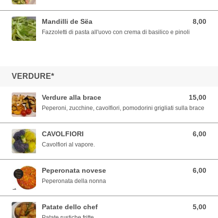
Mandilli de Sëa
8,00
8,00 EUR
Fazzoletti di pasta all'uovo con crema di basilico e pinoli
VERDURE*
Verdure alla brace
15,00
15,00 EUR
Peperoni, zucchine, cavolfiori, pomodorini grigliati sulla brace
CAVOLFIORI
6,00
6,00 EUR
Cavolfiori al vapore.
Peperonata novese
6,00
6,00 EUR
Peperonata della nonna
Patate dello chef
5,00
5,00 EUR
Patate rustiche fritte